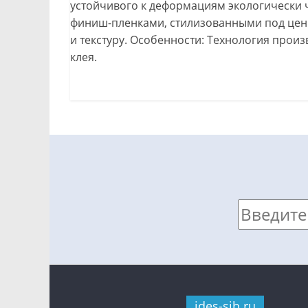
устойчивого к деформациям экологически 
финиш-пленками, стилизованными под ценн
и текстуру. Особенности: Технология прои
клея.
ides-sib.ru